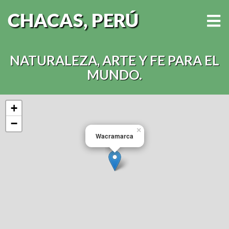
CHACAS, PERÚ
NATURALEZA, ARTE Y FE PARA EL
MUNDO.
+
−
×
Wacramarca