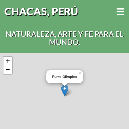
CHACAS, PERÚ
NATURALEZA, ARTE Y FE PARA EL
MUNDO.
+
−
×
Punta Olímpica